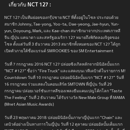
เกี่ยวกับ NCT 127 :
NCT 127 เป็นทีมย่อยของกรุ๊ปชาย NCT ที่ตั้งอยู่ในโซล ประกอบด้วย
สมาชิก Johnny, Tae-yong, Yoo-ta, Dae-yeong, Jae-hyun, Yun-
yun, Doyoung, Mark, และ Kae-chan สมาชิกมาจากประเทศเกาหลี
จีน ญี่ปุ่น แคนาดา และสหรัฐอเมริกา 127 หมายถึงพิกัดลองจิจูดของ
โซล ตั้งแต่วันที่ 3 ธันวาคม 2013 สมาชิกทั้งหมดของ NCT 127 ได้ถูก
เปิดตัวภายใต้ชื่อแบรนด์ SMROOKIES ของ SM Entertainment
วันที่ 7 กรกฎาคม 2016 NCT 127 ปล่อยซิงเกิลหลักจากมินิอัลบั้มแรก
"NCT #127" ชื่อว่า "Fire Truck" และแสดงบนเวทีเดบิวต์ในรายการ M!
Countdown วันที่ 10 กรกฎาคม ปล่อยมินิอัลบั้มแรก "NCT #127" วันที่
16 กรกฎาคม ร่วมแสดงในคอนเสิร์ต SMTOWN ที่ญี่ปุ่น วันที่ 29
กรกฎาคม ปล่อยเวอร์ชันเกาหลีของเพลงธีมแคมเปญโค้กโลก "Taste
The Feeling" วันที่ 2 ธันวาคม ได้รับรางวัล New Male Group ที่ MAMA
(Mnet Asian Music Awards)
วันที่ 23 พฤษภาคม 2018 ปล่อยมินิอัลบั้มภาษาญี่ปุ่นแรก "Chain" และ
เดบิวต์อย่างเป็นทางการในญี่ปุ่น วันที่ 12 ตุลาคม ปล่อยอัลบั้มเต็มแรก