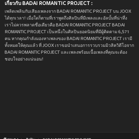
เกี่ยวกับ BADAI ROMANTIC PROJECT :
เพลิดเพลินกับเสียงเพลงจาก BADAI ROMANTIC PROJECT บน JOOX
ได้ทุกเวลา! เมื่อใดก็ตามที่เราพูดถึงศิลปินที่มีเพลงและอัลบั้มที่น่าทึ่ง
เราไม่ควรพลาดชื่อเดียวคือ BADAI ROMANTIC PROJECT BADAI
ROMANTIC PROJECT เป็นหนึ่งในศิลปินยอดนิยมที่มีผู้ติดตาม 6,571
คน หากคุณกำลังมองหาเพลงของ BADAI ROMANTIC PROJECT เรามี
ทั้งหมดให้คุณแล้ว ที่ JOOX เราขอนำเสนอการรวบรวมมิวสิควิดีโอจาก
BADAI ROMANTIC PROJECT และเพลงพร้อมเนื้อเพลงที่คุณจะต้อง
ชอบใจอย่างแน่นอน!