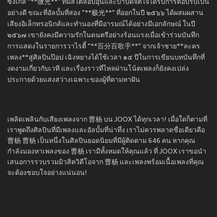
ซิงเกิล "**微光**" ที่มีสไตล์อบอุ่นและบำบัดจิตใจได้รับการตอบรับเป็น
อย่างดี ขณะที่อัลบั้มที่สอง "**极光**" ที่ออกในปี ๒๕๖๖ ได้ผสมผสาน
เสียงอิเล็กทรอนิกส์และทำนองที่มีอารมณ์ได้อย่างมีเอกลักษณ์ ในปี
๒๕๖๗ เขายังคงมีความรักในดนตรีอย่างร้อนแรงเมื่อเข้าร่วมบันทึก
การแสดงในรายการวาไรตี้ "**百分百歌手**" จากเจ้าชาย**ละคร
เพลง**สู่ศิลปินป๊อป เฉิงหยางได้ใช้เวลา ๑๕ ปีในการเขียนบทบันทึกที่
งดงามเกี่ยวกับเวที และเรื่องราวที่ไหลผ่านโน้ตเพลงก็ยังคงเปล่ง
ประกายด้วยแสงสว่างเฉพาะของผู้ที่ตามหาฝัน
เพลิดเพลินกับเสียงเพลงจาก 曹杨 บน JOOX ได้ทุกเวลา! เมื่อใดก็ตามที่
เราพูดถึงศิลปินที่มีเพลงและอัลบั้มที่น่าทึ่ง เราไม่ควรพลาดชื่อเดียวคือ
曹杨 曹杨 เป็นหนึ่งในศิลปินยอดนิยมที่มีผู้ติดตาม 646 คน หากคุณ
กำลังมองหาเพลงของ 曹杨 เรามีทั้งหมดให้คุณแล้ว ที่ JOOX เราขอนำ
เสนอการรวบรวมมิวสิควิดีโอจาก 曹杨 และเพลงพร้อมเนื้อเพลงที่คุณ
จะต้องชอบใจอย่างแน่นอน!