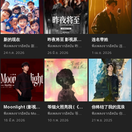
新的现在
昨夜将至 影视原声带
连名带姓
ฟังเพลงจากอัลบัม 新的现在 เพลงใหม่จาก อัพเดทเพลงใหม่ล่าสุดก่อนใคร ตลอดปี 2021
ฟังเพลงจากอัลบัม 昨夜将至 影视原声带 เพลงใหม่จาก อัพเดทเพลงใหม่ล่าสุดก่อนใคร ตลอดปี 2021
ฟังเพลงจากอัลบัม 连名带姓 เพลงใหม่จาก อัพเดทเพลงใหม่ล่าสุดก่อนใคร ตลอดปี 2021
24 ก.ค. 2026
26 มิ.ย. 2026
1 เม.ย. 2026
Moonlight (影视剧《她的盛焰》插曲)
等烟火照亮我 (《有一天》中文版)
你终结了我的流浪
ฟังเพลงจากอัลบัม Moonlight (影视剧《她的盛焰》插曲) เพลงใหม่จาก อัพเดทเพลงใหม่ล่าสุดก่อนใคร ตลอดปี 2021
ฟังเพลงจากอัลบัม 等烟火照亮我 (《有一天》中文版) เพลงใหม่จาก อัพเดทเพลงใหม่ล่าสุดก่อนใคร ตลอดปี 2021
ฟังเพลงจากอัลบัม 你终结了我的流浪 เพลงใหม่จาก อัพเดทเพลงใหม่ล่าสุดก่อนใคร ตลอดปี 2021
18 มี.ค. 2026
10 ก.พ. 2026
21 พ.ย. 2025