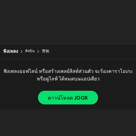
ฟังเพลง
ศิลปิน
曹杨
ฟังเพลงออฟไลน์ หรือสร้างเพลย์ลิสต์ส่วนตัว จะร้องคาราโอเกะ
หรือดูไลฟ์ ได้หมดบนแอปเดียว
ดาวน์โหลด JOOX
Copyright © 2011-
2026
Tencent. All Rights Reserved