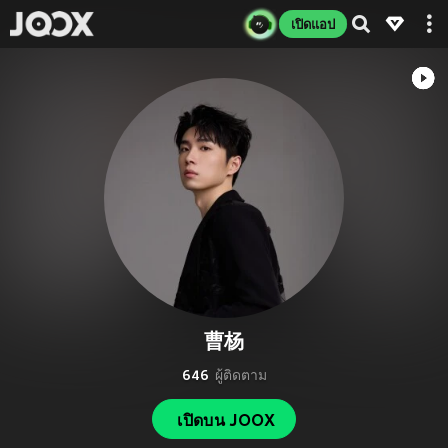
เปิดแอป
曹杨
646
ผู้ติดตาม
เปิดบน JOOX