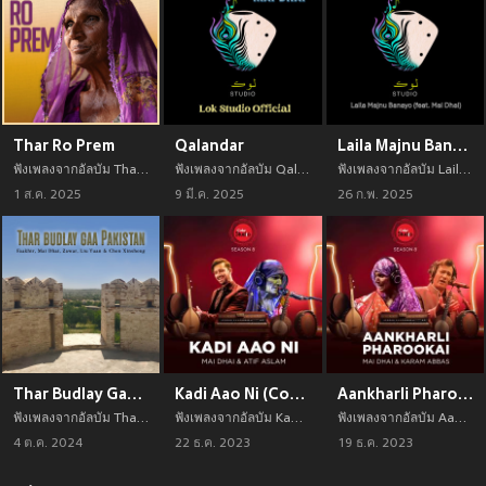
Thar Ro Prem
Qalandar
Laila Majnu Banayo
ฟังเพลงจากอัลบัม Thar Ro Prem เพลงใหม่จาก อัพเดทเพลงใหม่ล่าสุดก่อนใคร ตลอดปี 2021
ฟังเพลงจากอัลบัม Qalandar เพลงใหม่จาก อัพเดทเพลงใหม่ล่าสุดก่อนใคร ตลอดปี 2021
ฟังเพลงจากอัลบัม Laila Majnu Banayo เพลงใหม่จาก อัพเดทเพลงใหม่ล่าสุดก่อนใคร ตลอดปี 2021
1 ส.ค. 2025
9 มี.ค. 2025
26 ก.พ. 2025
Thar Budlay Gaa Pakistan (feat. Liu Yuan & Chen Xinsheng)
Kadi Aao Ni (Coke Studio Season 8)
Aankharli Pharookai (Coke Studio Season 8)
ฟังเพลงจากอัลบัม Thar Budlay Gaa Pakistan (feat. Liu Yuan & Chen Xinsheng) เพลงใหม่จาก อัพเดทเพลงใหม่ล่าสุดก่อนใคร ตลอดปี 2021
ฟังเพลงจากอัลบัม Kadi Aao Ni (Coke Studio Season 8) เพลงใหม่จาก อัพเดทเพลงใหม่ล่าสุดก่อนใคร ตลอดปี 2021
ฟังเพลงจากอัลบัม Aankharli Pharookai (Coke Studio Season 8) เพลงใหม่จาก อัพเดทเพลงใหม่ล่าสุดก่อนใคร ตลอดปี 2021
4 ต.ค. 2024
22 ธ.ค. 2023
19 ธ.ค. 2023