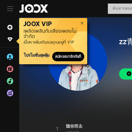
JOOX VIP
เพลิดเพลินกับเสียงเพลงไม่
จำกัด
zz
เนื้อหาเพิ่มเติมรอคุณอยู่ที่ VIP
โปรโมชั่นสุดคุ้ม
สมัครสมาชิกทันที
随你而去
1