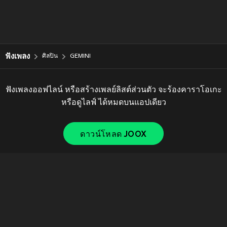
ฟังเพลง
ศิลปิน
GEMINI
ฟังเพลงออฟไลน์ หรือสร้างเพลย์ลิสต์ส่วนตัว จะร้องคาราโอเกะ
หรือดูไลฟ์ ได้หมดบนแอปเดียว
ดาวน์โหลด JOOX
Copyright © 2011-
2026
Tencent. All Rights Reserved