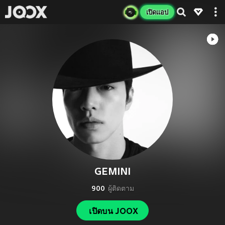
เปิดแอป
GEMINI
900
ผู้ติดตาม
เปิดบน JOOX