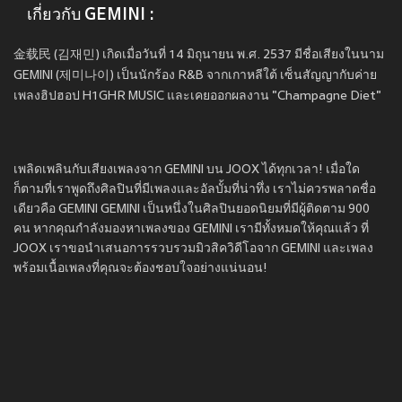
เกี่ยวกับ GEMINI :
金载民 (김재민) เกิดเมื่อวันที่ 14 มิถุนายน พ.ศ. 2537 มีชื่อเสียงในนาม
GEMINI (제미나이) เป็นนักร้อง R&B จากเกาหลีใต้ เซ็นสัญญากับค่าย
เพลงฮิปฮอป H1GHR MUSIC และเคยออกผลงาน "Champagne Diet"
เพลิดเพลินกับเสียงเพลงจาก GEMINI บน JOOX ได้ทุกเวลา! เมื่อใด
ก็ตามที่เราพูดถึงศิลปินที่มีเพลงและอัลบั้มที่น่าทึ่ง เราไม่ควรพลาดชื่อ
เดียวคือ GEMINI GEMINI เป็นหนึ่งในศิลปินยอดนิยมที่มีผู้ติดตาม 900
คน หากคุณกำลังมองหาเพลงของ GEMINI เรามีทั้งหมดให้คุณแล้ว ที่
JOOX เราขอนำเสนอการรวบรวมมิวสิควิดีโอจาก GEMINI และเพลง
พร้อมเนื้อเพลงที่คุณจะต้องชอบใจอย่างแน่นอน!