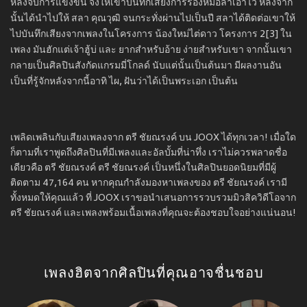
หลังจบการแข่งขัน จึงให้เขาบันทึกเสียงการร้องหมอลำเอาไว้ หลังจาก
นั้นได้นำไปให้ สลา คุณวุฒิ จนกระทั่งผ่านไปเป็นปี สลาได้ติดต่อเขาให้
ไปบันทึกเสียงจากเพลงในโครงการ น้องใหม่ไต่ดาว โครงการ 2[3] ใน
เพลง มันฮักแต่เจ้าฮู้บ่ และ ยากสำหรับอ้าย ง่ายสำหรับเขา จากนั้นเขา
กลายเป็นศิลปินสังกัดแกรมมี่โกลด์ นับแต่นั้นเป็นต้นมา มีผลงานอัน
เป็นที่รู้จักหลังจากนี้อาทิ ไผ, ฝันว่าได้เป็นพระเอก เป็นต้น
เพลิดเพลินกับเสียงเพลงจาก ตรี ชัยณรงค์ บน JOOX ได้ทุกเวลา! เมื่อใด
ก็ตามที่เราพูดถึงศิลปินที่มีเพลงและอัลบั้มที่น่าทึ่ง เราไม่ควรพลาดชื่อ
เดียวคือ ตรี ชัยณรงค์ ตรี ชัยณรงค์ เป็นหนึ่งในศิลปินยอดนิยมที่มีผู้
ติดตาม 47,164 คน หากคุณกำลังมองหาเพลงของ ตรี ชัยณรงค์ เรามี
ทั้งหมดให้คุณแล้ว ที่ JOOX เราขอนำเสนอการรวบรวมมิวสิควิดีโอจาก
ตรี ชัยณรงค์ และเพลงพร้อมเนื้อเพลงที่คุณจะต้องชอบใจอย่างแน่นอน!
เพลงฮิตจากศิลปินที่คุณอาจชื่นชอบ