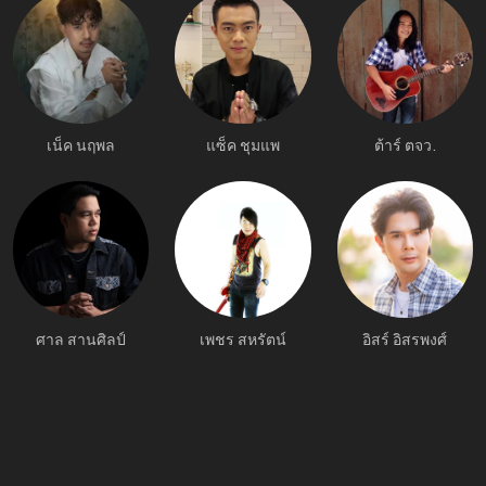
เน็ค นฤพล
แซ็ค ชุมแพ
ต้าร์ ตจว.
ศาล สานศิลป์
เพชร สหรัตน์
อิสร์ อิสรพงศ์