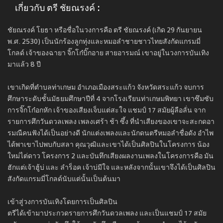
เกี่ยวกับ ตรี ชัยณรงค์ :
ชัยณรงค์ โยธา หรือชื่อในวงการคือ ตรี ชัยณรงค์ (เกิด 29 กันยายน
พ.ศ. 2530) เป็นนักร้องลูกทุ่งและหมอลำชายชาวไทยสังกัดแกรมมี่
โกลด์ เจ้าของฉายา จิ๊กโก๋บิ๊กอาย สายอารมณ์ เขาอยู่ในวงการบันเทิง
มาแล้ว 8 ปี
เขาเกิดที่ตำบลท่าเกษม อำเภอเมืองสระแก้ว จังหวัดสระแก้ว จบการ
ศึกษาระดับชั้นมัธยมศึกษาปีที่ 4 จากโรงเรียนท่าเกษมพิทยา เขาซึมซับ
การจิ๊กโก๋อกหัก เจ้าของเสียงเจ็บแต่สะใจ แชมป์ 17 สมัยผู้ลือลั่น จาก
รายการศึกวันดวลเพลง เพลงเศร้า ช้า ซึ้ง ที่นำเสียงของเขาจะสะกดอา
รมณืคนฟังได้เป็นอย่างดี นักแต่งเพลงและนักดนตรีหมอลำชื่อดัง อำไพ
ได้พาเขาไปพบกับสลา คุณวุฒิและเขาได้เป็นศิลปินในโครงการ น้อง
ใหม่ไต่ดาว โครงการ 2 และบันทึกเสียงผลงานเพลงในโครงการคือ มัน
ฮักแต่เจ้าฮู้บ่ และ ลำร็อค เจ้าบ่มีใจ และหลังจากนั้นเขาจึงได้เป็นศิลปิน
สังกัดแกรมมี่โกลด์นับแต่นั้นเป็นต้นมา
เข้าสู่วงการบันเทิงโดยการเป็นศิลปิน
ตรีได้เข้ามาประกวดรายการศึกวันดวลเพลง และเป็นแชมป์ 17 สมัย