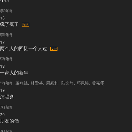
小雨
李绮绮
16
疯了疯了
李绮绮
17
两个人的回忆一个人过
李绮绮
18
一家人的新年
李绮绮
羅燕絲
林愛芬
周彥利
陆文静
邓佩银
黄嘉雯
19
演唱會
李绮绮
20
朋友的酒
李绮绮