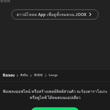
李绮绮
ดาวน์โหลด App เพื่อดูทั้งหมดบน JOOX
ฟังเพลง
ศิลปิน
李绮绮
Songs
ฟังเพลงออฟไลน์ หรือสร้างเพลย์ลิสต์ส่วนตัว จะร้องคาราโอเกะ
หรือดูไลฟ์ ได้หมดบนแอปเดียว