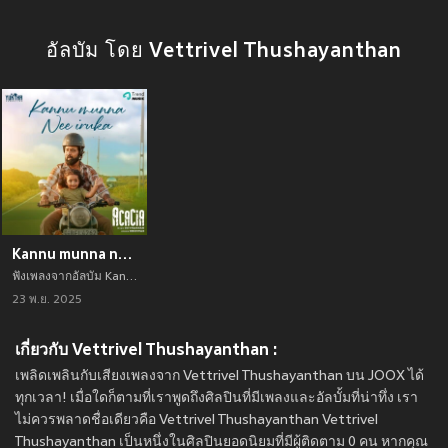
อัลบัม โดย Vettrivel Thushayanthan
Kannu munna nee iruka (From "Acacia")
ฟังเพลงจากอัลบัม Kannu munna nee iruka (From "Acacia") เพลงใหม่จาก อัพเดทเพลงใหม่ล่าสุดก่อนใคร ตลอดปี 2021
23 พ.ย. 2025
เกี่ยวกับ Vettrivel Thushayanthan :
เพลิดเพลินกับเสียงเพลงจาก Vettrivel Thushayanthan บน JOOX ได้
ทุกเวลา! เมื่อใดก็ตามที่เราพูดถึงศิลปินที่มีเพลงและอัลบั้มที่น่าทึ่ง เรา
ไม่ควรพลาดชื่อเดียวคือ Vettrivel Thushayanthan Vettrivel
Thushayanthan เป็นหนึ่งในศิลปินยอดนิยมที่มีผู้ติดตาม 0 คน หากคุณ