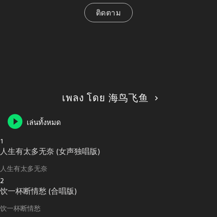
ติดตาม
เพลง โดย 海鸟飞鱼
เล่นทั้งหมด
1
人生有太多无奈 (女声独唱版)
人生有太多无奈
2
饮一杯断情愁 (合唱版)
饮一杯断情愁