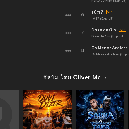
Perto de Mim (Explicit)
16;17
6
16;17 (Explicit)
Dose de Gin
7
Dose de Gin (Explicit)
Os Menor Acelera
8
Os Menor Acelera (Explic
อัลบัม โดย Oliver Mc