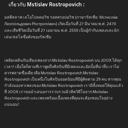
เกี่ยวกับ Mstislav Rostropovich :
มสตีสลาฟ เลโอโปลดอวิช รอสตรอปอวิช (ภาษารัสเซีย: Мстисла́в
Леопо́льдович Ростропо́вич) เกิดเมื่อวันที่ 27 มีนาคม พ.ศ. 2470
และเสียชีวิตเมื่อวันที่ 27 เมษายน พ.ศ. 2550 เป็นผู้กำกับเพลงและนัก
เล่นเชลโลชื่อดังของรัสเซีย
เพลิดเพลินกับเสียงเพลงจาก Mstislav Rostropovich บน JOOX ได้ทุก
เวลา! เมื่อใดก็ตามที่เราพูดถึงศิลปินที่มีเพลงและอัลบั้มที่น่าทึ่ง เราไม่
ควรพลาดชื่อเดียวคือ Mstislav Rostropovich Mstislav
Rostropovich เป็นหนึ่งในศิลปินยอดนิยมที่มีผู้ติดตาม 29 คน หากคุณ
กำลังมองหาเพลงของ Mstislav Rostropovich เรามีทั้งหมดให้คุณแล้ว
ที่ JOOX เราขอนำเสนอการรวบรวมมิวสิควิดีโอจาก Mstislav
Rostropovich และเพลงพร้อมเนื้อเพลงที่คุณจะต้องชอบใจอย่าง
แน่นอน!