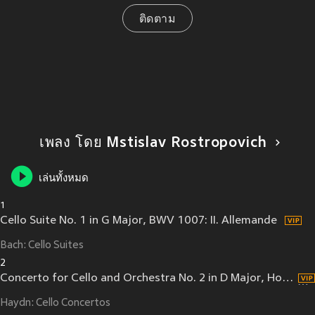
ติดตาม
เพลง โดย Mstislav Rostropovich
เล่นทั้งหมด
1
Cello Suite No. 1 in G Major, BWV 1007: II. Allemande
Bach: Cello Suites
2
Concerto for Cello and Orchestra No. 2 in D Major, Hob. VIIb:2 (Cadenzas: Mstislav Rostropovich) (1999 Remastered Version): I. Allegro moderato - Cadenza
Haydn: Cello Concertos