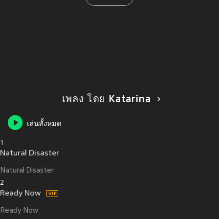
เพลง โดย Katarina
เล่นทั้งหมด
1
Natural Disaster
Natural Disaster
2
Ready Now
Ready Now