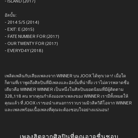
- ISLAND (2017)
อัลบั้ม:
- 2014 S/S (2014)
- EXIT: E (2015)
- FATE NUMBER FOR (2017)
- OUR TWENTY FOR (2017)
- EVERYD4Y (2018)
เพลิดเพลินกับเสียงเพลงจาก WINNER บน JOOX ได้ทุกเวลา! เมื่อใด
ก็ตามที่เราพูดถึงศิลปินที่มีเพลงและอัลบั้มที่น่าทึ่ง เราไม่ควรพลาดชื่อ
เดียวคือ WINNER WINNER เป็นหนึ่งในศิลปินยอดนิยมที่มีผู้ติดตาม
328,118 คน หากคุณกำลังมองหาเพลงของ WINNER เรามีทั้งหมดให้
คุณแล้ว ที่ JOOX เราขอนำเสนอการรวบรวมมิวสิควิดีโอจาก WINNER
และเพลงพร้อมเนื้อเพลงที่คุณจะต้องชอบใจอย่างแน่นอน!
เพลงฮิตจากศิลปินที่คุณอาจชื่นชอบ