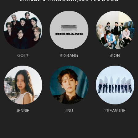
GOT7
BIGBANG
iKON
JENNIE
JINU
TREASURE