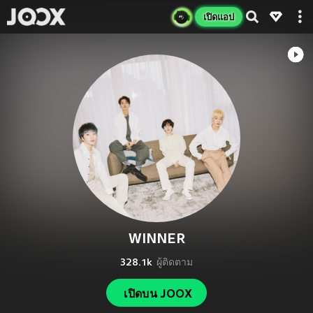
เปิดแอป
WINNER
328.1k
ผู้ติดตาม
เปิดบน JOOX