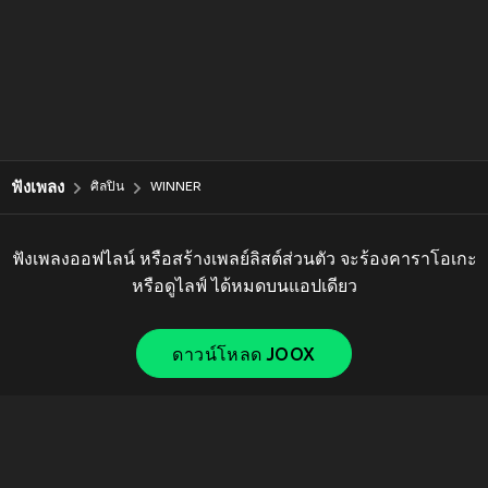
ฟังเพลง
ศิลปิน
WINNER
ฟังเพลงออฟไลน์ หรือสร้างเพลย์ลิสต์ส่วนตัว จะร้องคาราโอเกะ
หรือดูไลฟ์ ได้หมดบนแอปเดียว
ดาวน์โหลด JOOX
Copyright © 2011-
2026
Tencent. All Rights Reserved