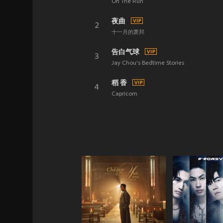
On The Run
夜曲
2
十一月的萧邦
告白气球
3
Jay Chou's Bedtime Stories
稻 香
4
Capricorn