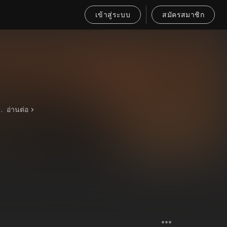
เข้าสู่ระบบ
สมัครสมาชิก
e Field (Rock Remix) และ Improvisation ที่ตอกย้ำบทบาทผู้นำเทรนด์ของวงการเพลงภาษาจีน นอกจากดนตรีแล้ว เขายังเข้าสู่วงการภาพยนตร์ในปี 2005 และคว้ารางวัลนักแสดงหน้าใหม่จาก Golden Horse Awards และ Hong Kong Film Awards ด้วยเรื่อง Initial D ต่อมาได้ก้าวสู่การกำกับภาพยนตร์ด้วยตนเองใน Secret และ The Rooftop เขายังขยายบทบาทไปสู่ธุรกิจและรายการโทรทัศน์ เป็นโค้ชใน The Voice of China และออกอัลบั้มดิจิทัล Aiyo, Not Bad ซึ่งถือเป็นก้าวสำคัญในวงการเพลงภาษาจีน แม้อยู่บนจุดสูงสุดของอาชีพ เขาไม่เคยละเลยการทำประโยชน์เพื่อสังคม เขามักบริจาคเงินช่วยเหลือผู้ประสบภัยในจีนแผ่นดินใหญ่ ไม่ว่าจะเป็นเหตุการณ์แผ่นดินไหวที่เวิ่นชวนหรือยู่ซู่ และยังร่วมมือกับศิลปินคนอื่นจัดกิจกรรมระดมทุนเพื่อการฟื้นฟู อีกทั้งยังสนับสนุนโครงการสร้าง “โรงเรียนแห่งความหวัง” เพื่อช่วยเหลือด้านการศึกษาในพื้นที่ห่างไกล กว่า 25 ปีบนเส้นทางอาชีพ เจย์ โจว ไม่เพียงสร้างผลงานเพลงที่เปี่ยมด้วยความคิดสร้างสรรค์และข้ามขอบเขตในแวดวงภาพยนตร์ แต่ยังทำหน้าที่ของศิลปินที่มีจิตสาธารณะ ผลงานของเขาไม่เพียงสะท้อนความทรงจำของคนรุ่นหนึ่ง แต่ยังเป็นแรงบันดาลใจให้กับการพัฒนาวงการเพลงภาษาจีนและวัฒนธรรมร่วมสมัยในระดับสากลอย่างต่อเนื่อง
อ่านต่อ