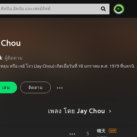
 Chou
k
ผู้ติดตาม
โจวเจี๋ยหลุน หรือ เจย์ โจว (Jay Chou) เกิดเมื่อวันที่ 18 มกราคม ค.ศ. 1979 ที่นครนิวไทเป มณฑลไต้หวัน เขาเป็นศิลปินมากความสามารถที่มีอิทธิพลอย่างสูงในวงการเพลงจีน ไม่เพียงเป็นนักร้องป๊อปชายเท่านั้น แต่ยังทำหน้าที่นักแต่งเพลง โปรดิวเซอร์ ผู้กำกับมิวสิกวิดีโอและภาพยนตร์ รวมถึงนักแสดงอีกด้วย เส้นทางในวงการเริ่มต้นเมื่อปี 2000 หลังจากได้รับการค้นพบโดยอู๋จงเซียน เขาเปิดตัวด้วยอัลบั้มแรก Jay และสร้างชื่อเสียงต่อเนื่องจาก Fantasy และ Ye Hui Mei ซึ่งแสดงให้เห็นเอกลักษณ์ของดนตรีที่ผสมผสานวัฒนธรรมตะวันตกและตะวันออกอย่างกลมกลืน สไตล์ที่แตกต่างและชัดเจนทำให้เขากลายเป็นศิลปินแถวหน้าในยุคใหม่ ระหว่างอาชีพ เขาเคยคว้ารางวัลนักร้องภาษาจีนยอดเยี่ยม 2 ครั้ง, ได้รับรางวัล World Music Awards สาขาศิลปินขายดีที่สุดของจีนติดต่อกัน 3 ปี, ได้รางวัลอัลบั้มภาษาจีนยอดเยี่ยมจาก Golden Melody Awards ถึง 4 ครั้ง และยังชนะ World Music Awards สาขาศิลปินเอเชียขายดีที่สุดอีก 4 ครั้ง เขายังเคยปรากฏบนปก Time Asia และได้รับการยกย่องจาก CNN ว่าเป็นหนึ่งในบุคคลที่ทรงอิทธิพลที่สุดของเอเชีย รวมถึงติดอันดับ 100 บุคคลผู้สร้างสรรค์ที่สุดของโลกโดย Fast Company ปี 2008 เพลง Blue and White Porcelain (青花瓷) ที่มีเนื้อร้องแบบจีนโบราณผสานท่วงทำนองอันไพเราะ กลายเป็นปรากฏการณ์ครั้งสำคัญในวงการเพลง ไม่เพียงโด่งดังทั่วภูมิภาคที่ใช้ภาษาจีน แต่ยังทำให้เขาได้รับรางวัลนักแต่งเพลงยอดเยี่ยมจาก Golden Melody Awards ครั้งที่ 19 และจนถึงทุกวันนี้ เพลงนี้ยังคงถูกยกให้เป็นผลงานต้นแบบของแนวดนตรีจีนสไตล์ดั้งเดิม แม้เวลาจะผ่านไป เขายังคงเป็นกำลังสำคัญในวงการเพลง ปี 2022 อัลบั้ม Greatest Works of Art (最伟大的作品) ขึ้นอันดับหนึ่งในชาร์ตอัลบั้มขายดีที่สุดของ IFPI ทั่วโลก เพลง Mojito และ Won’t Cry ก็ติดกระแสอย่างมาก และในช่วงปี 2024–2025 เขายังปล่อยผลงานใหม่อย่าง Ric
เล่น
ติดตาม
เพลง โดย Jay Chou
晴天
5