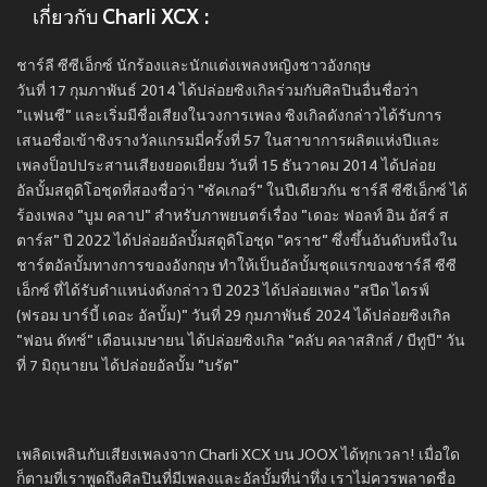
เกี่ยวกับ Charli XCX :
ชาร์ลี ซีซีเอ็กซ์ นักร้องและนักแต่งเพลงหญิงชาวอังกฤษ
วันที่ 17 กุมภาพันธ์ 2014 ได้ปล่อยซิงเกิลร่วมกับศิลปินอื่นชื่อว่า
"แฟนซี" และเริ่มมีชื่อเสียงในวงการเพลง ซิงเกิลดังกล่าวได้รับการ
เสนอชื่อเข้าชิงรางวัลแกรมมี่ครั้งที่ 57 ในสาขาการผลิตแห่งปีและ
เพลงป็อปประสานเสียงยอดเยี่ยม วันที่ 15 ธันวาคม 2014 ได้ปล่อย
อัลบั้มสตูดิโอชุดที่สองชื่อว่า "ซัคเกอร์" ในปีเดียวกัน ชาร์ลี ซีซีเอ็กซ์ ได้
ร้องเพลง "บูม คลาป" สำหรับภาพยนตร์เรื่อง "เดอะ ฟอลท์ อิน อัสร์ ส
ตาร์ส" ปี 2022 ได้ปล่อยอัลบั้มสตูดิโอชุด "คราช" ซึ่งขึ้นอันดับหนึ่งใน
ชาร์ตอัลบั้มทางการของอังกฤษ ทำให้เป็นอัลบั้มชุดแรกของชาร์ลี ซีซี
เอ็กซ์ ที่ได้รับตำแหน่งดังกล่าว ปี 2023 ได้ปล่อยเพลง "สปีด ไดรฟ์
(ฟรอม บาร์บี้ เดอะ อัลบั้ม)" วันที่ 29 กุมภาพันธ์ 2024 ได้ปล่อยซิงเกิล
"ฟอน ดัทช์" เดือนเมษายน ได้ปล่อยซิงเกิล "คลับ คลาสสิกส์ / บีทูบี" วัน
ที่ 7 มิถุนายน ได้ปล่อยอัลบั้ม "บรัต"
เพลิดเพลินกับเสียงเพลงจาก Charli XCX บน JOOX ได้ทุกเวลา! เมื่อใด
ก็ตามที่เราพูดถึงศิลปินที่มีเพลงและอัลบั้มที่น่าทึ่ง เราไม่ควรพลาดชื่อ