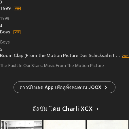
3
1999
1999
4
Boys
Boys
5
Boom Clap (From the Motion Picture Das Schicksal ist ein mieser Verräter)
The Fault In Our Stars: Music From The Motion Picture
ดาวน์โหลด App เพื่อดูทั้งหมดบน JOOX
อัลบัม โดย Charli XCX