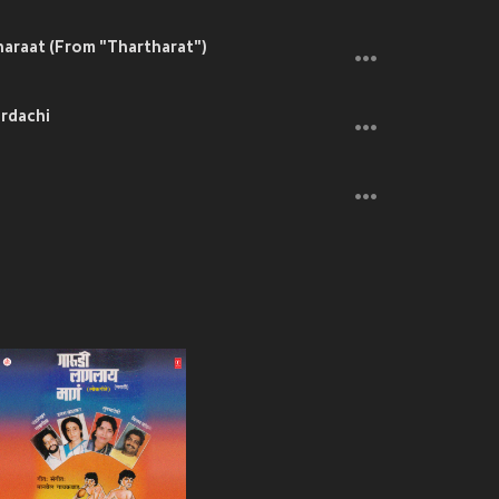
haraat (From "Thartharat")
rdachi