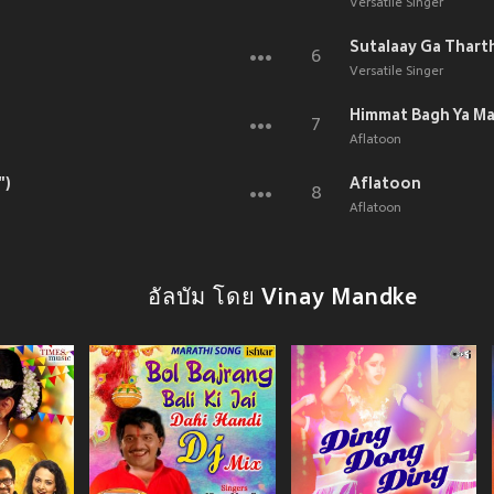
Versatile Singer
Sutalaay Ga Thart
6
Versatile Singer
Himmat Bagh Ya Ma
7
Aflatoon
")
Aflatoon
8
Aflatoon
อัลบัม โดย Vinay Mandke