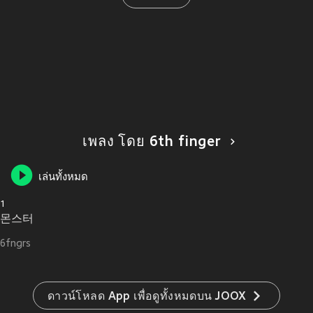
เพลง โดย 6th finger
เล่นทั้งหมด
1
몬스터
6fngrs
ดาวน์โหลด App เพื่อดูทั้งหมดบน JOOX