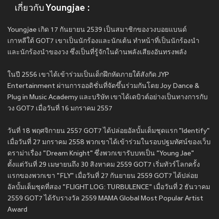
เกี่ยวกับ Youngjae :
Youngjae เกิด 17 กันยายน 2539 เป็นสมาชิกของวงบอยแบนด์
เกาหลีใต้ GOT7 เขาเป็นนักร้องและนักเต้น ทำหน้าที่เป็นนักร้องนำ
และนักร้องนำของวง ซึ่งเป็นที่รู้จักในด้านพลังเสียงอันทรงพลัง
ในปี 2556 เขาได้เข้าร่วมเป็นเด็กฝึกหัดภายใต้สังกัด JYP
Entertainment ผ่านการออดิชั่นที่จัดขึ้นร่วมกันโดย Joy Dance &
Plug in Music Academy และบริษัท เขาได้เดบิวต์อย่างเป็นทางการกับ
วง GOT7 เมื่อวันที่ 16 มกราคม 2557
วันที่ 18 พฤศจิกายน 2557 GOT7 ได้ปล่อยอัลบั้มเต็มชุดแรก "Identify"
เมื่อวันที่ 27 มกราคม 2558 พวกเขาได้เข้าร่วมในรอบปฐมทัศน์ของเว็บ
ดราม่าเรื่อง "Dream Knight" ซึ่งพวกเขารับบทเป็น "Young Jae"
ตั้งแต่วันที่ 29 เมษายนถึง 30 สิงหาคม 2559 GOT7 เริ่มทัวร์โลกครั้ง
แรกของพวกเขา "FLY" เมื่อวันที่ 27 กันยายน 2559 GOT7 ได้ปล่อย
อัลบั้มเต็มชุดที่สอง "FLIGHT LOG: TURBULENCE" เมื่อวันที่ 2 ธันวาคม
2559 GOT7 ได้รับรางวัล 2559 MAMA Global Most Popular Artist
Award