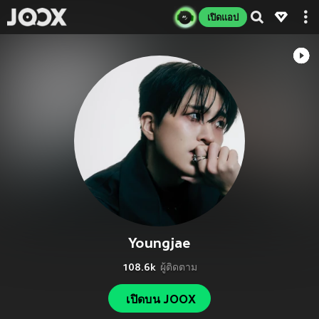
เปิดแอป
Youngjae
108.6k
ผู้ติดตาม
เปิดบน JOOX