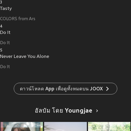
3
Tasty
COLORS from Ars
4
Do It
Do It
5
Never Leave You Alone
Do It
ดาวน์โหลด App เพื่อดูทั้งหมดบน JOOX
อัลบัม โดย Youngjae