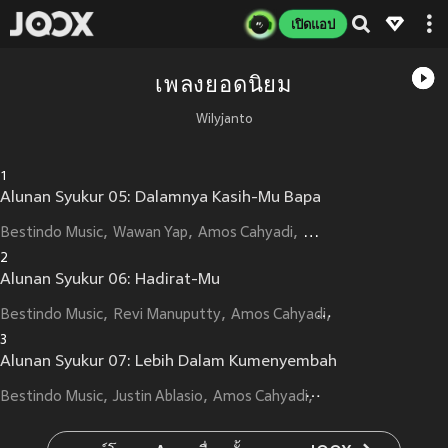
เปิดแอป
เพลงยอดนิยม
Wilyjanto
1
Alunan Syukur 05: Dalamnya Kasih-Mu Bapa
Bestindo Music
Wawan Yap
Amos Cahyadi
Henry Budidharma
W
2
Alunan Syukur 06: Hadirat-Mu
Bestindo Music
Revi Manuputty
Amos Cahyadi
Henry Budidhar
3
Alunan Syukur 07: Lebih Dalam Kumenyembah
Bestindo Music
Justin Ablasio
Amos Cahyadi
Henry Budidharma