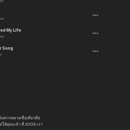
ngs
ner
ved My Life
rty
r Song
w!
าไม่ควรพลาดชื่อเดียวคือ
ดให้คุณแล้ว ที่ JOOX เรา