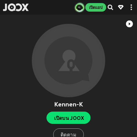
เปิดแอป
Kennen-K
เปิดบน JOOX
ติดตาม