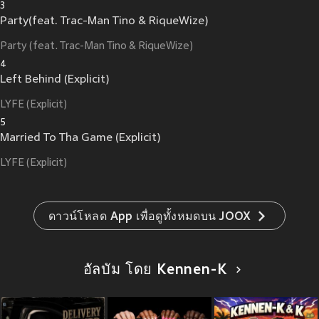
3
Party(feat. Trac-Man Tino & RiqueWize)
Party (feat. Trac-Man Tino & RiqueWize)
4
Left Behind (Explicit)
LYFE (Explicit)
5
Married To Tha Game (Explicit)
LYFE (Explicit)
ดาวน์โหลด App เพื่อดูทั้งหมดบน JOOX
อัลบัม โดย Kennen-K