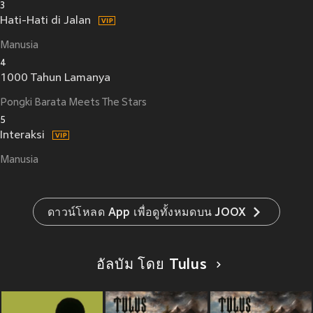
3
Hati-Hati di Jalan
Manusia
4
1000 Tahun Lamanya
Pongki Barata Meets The Stars
5
Interaksi
Manusia
ดาวน์โหลด App เพื่อดูทั้งหมดบน JOOX
อัลบัม โดย Tulus