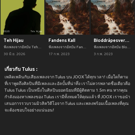
Teh Hijau
Fandens Kall
Bloddråpesvermer
ฟังเพลงจากอัลบัม Teh Hijau เพลงใหม่จาก อัพเดทเพลงใหม่ล่าสุดก่อนใคร ตลอดปี 2021
ฟังเพลงจากอัลบัม Fandens Kall เพลงใหม่จาก อัพเดทเพลงใหม่ล่าสุดก่อนใคร ตลอดปี 2021
ฟังเพลงจากอัลบัม Bloddråpesvermer เพลงใหม่จาก อัพเดทเพลงใหม่ล่าสุดก่อนใคร ตลอดปี 2021
30 มิ.ย. 2026
17 ก.พ. 2023
3 ก.พ. 2023
เกี่ยวกับ Tulus :
เพลิดเพลินกับเสียงเพลงจาก Tulus บน JOOX ได้ทุกเวลา! เมื่อใดก็ตาม
ที่เราพูดถึงศิลปินที่มีเพลงและอัลบั้มที่น่าทึ่ง เราไม่ควรพลาดชื่อเดียวคือ
Tulus Tulus เป็นหนึ่งในศิลปินยอดนิยมที่มีผู้ติดตาม 1.5m คน หากคุณ
กำลังมองหาเพลงของ Tulus เรามีทั้งหมดให้คุณแล้ว ที่ JOOX เราขอนำ
เสนอการรวบรวมมิวสิควิดีโอจาก Tulus และเพลงพร้อมเนื้อเพลงที่คุณ
จะต้องชอบใจอย่างแน่นอน!