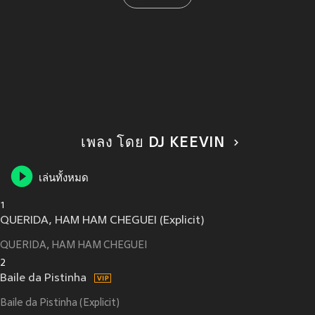
เพลง โดย DJ KEEVIN
เล่นทั้งหมด
1
QUERIDA, HAM HAM CHEGUEI (Explicit)
QUERIDA, HAM HAM CHEGUEI
2
Baile da Pistinha
Baile da Pistinha (Explicit)