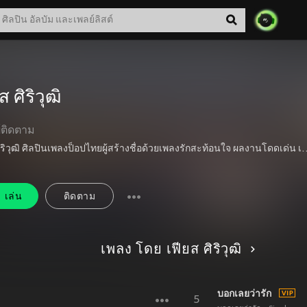
ส ศิริวุฒิ
ู้ติดตาม
เฟียส ศิริวุฒิ ศิลปินเพลงป็อปไทยผู้สร้างชื่อด้วยเพลงรักสะท้อนใจ ผลงานโดดเด่น เช่น รั
เล่น
ติดตาม
เพลง โดย เฟียส ศิริวุฒิ
บอกเลยว่ารัก
5