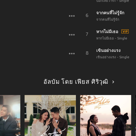
บอกเลยว่ารัก - Single
จากคนที่ไม่รู้จัก
6
จากคนที่ไม่รู้จัก
หากไม่มีเธอ
7
หากไม่มีเธอ - Single
เขินอย่างแรง
8
เขินอย่างแรง - Single
อัลบัม โดย เฟียส ศิริวุฒิ