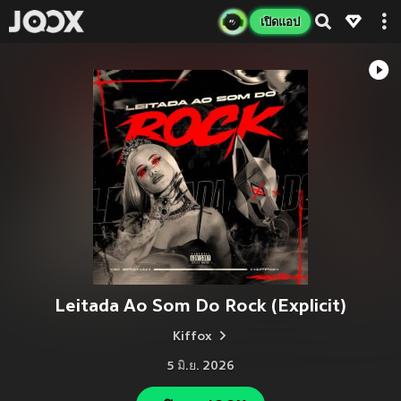
เปิดแอป
Leitada Ao Som Do Rock (Explicit)
Kiffox
5 มิ.ย. 2026