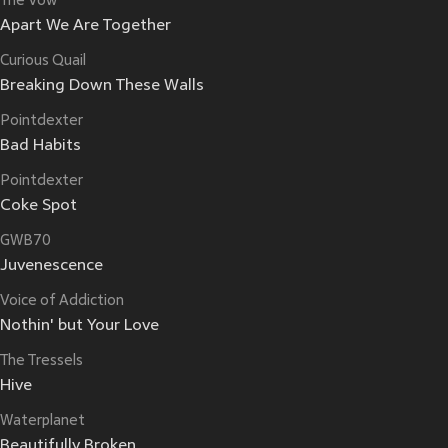
The Vow
Apart We Are Together
Curious Quail
Breaking Down These Walls
Pointdexter
Bad Habits
Pointdexter
Coke Spot
GWB70
Juvenescence
Voice of Addiction
Nothin' but Your Love
The Tressels
Hive
Waterplanet
Beautifully Broken