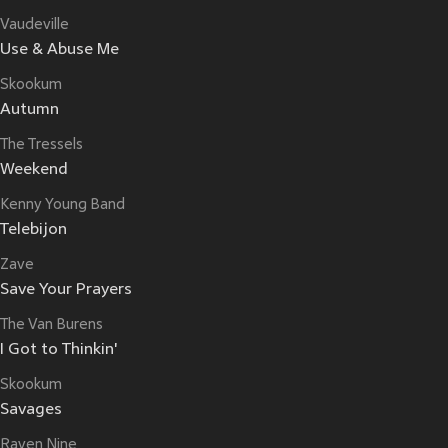
Vaudeville
Use & Abuse Me
Skookum
Autumn
The Tressels
Weekend
Kenny Young Band
Telebijon
Zave
Save Your Prayers
The Van Burens
I Got to Thinkin'
Skookum
Savages
Raven Nine