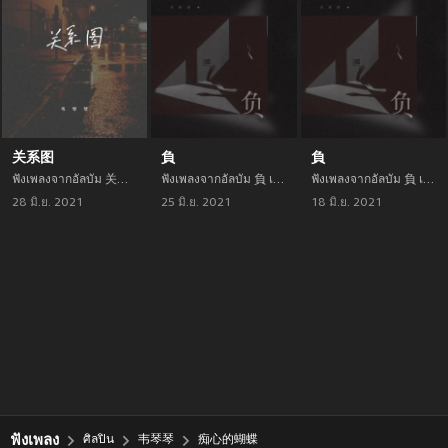
关系图
負
負
ฟังเพลงจากอัลบัม 关系图 เพลงใหม่จาก 韦琴琴 อัพเดทเพลงใหม่ล่าสุดก่อนใคร ตลอดปี 2021
ฟังเพลงจากอัลบัม 負 เพลงใหม่จาก 韦琴琴 อัพเดทเพลงใหม่ล่าสุดก่อนใคร ตลอดปี 2021
ฟังเพลงจากอัลบัม 負 เพลงใหม่จาก 韦琴琴 อัพเดทเพลงใหม่ล่าสุดก่อนใคร ตลอดปี 2021
28 มิ.ย. 2021
25 มิ.ย. 2021
18 มิ.ย. 2021
ฟังเพลง
ศิลปิน
韦琴琴
痴心的蝴蝶