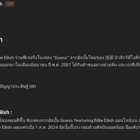
sh
h
illie Eilish ร่วมฟีเจอริ่งในเพลง "Guess" จากอัลบั้มใหม่ของ 洗茶 มิวสิกวิดีโอที
่อยออกมาในเดือนมิถุนายน ปี พ.ศ. 2567 ได้รับคำชมอย่างท่วมท้น และปกสีเข
ปัญญาประดิษฐ์ (AI)
lish :
องคุณดีขึ้น ฟังเพลงจากอัลบั้ม Guess featuring Billie Eilish ออนไลน์บน
ie Eilish เผยแพร่เมื่อ 1 ส.ค. 2024 อัลบั้มนี้ประกอบด้วยศิลปินยอดนิยม มีองค์ป