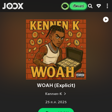
เปิดแอป
WOAH (Explicit)
Kennen-K
25 ต.ค. 2025