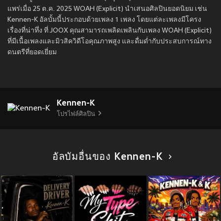
แพร่เมื่อ 25 ต.ค. 2025 WOAH (Explicit) นำเสนอศิลปินยอดนิยม เช่น
Kennen-K อัลบั้มนี้ประกอบด้วยเพลง 1 เพลง โดยแต่ละเพลงมีโครง
เรื่องที่น่าทึ่ง ที่ JOOX คุณสามารถเพลิดเพลินกับเพลง WOAH (Explicit)
ที่มีเนื้อเพลงและมิวสิควิดีโอคุณภาพสูง และดื่มด่ำกับประสบการณ์ทาง
ดนตรีที่ยอดเยี่ยม
Kennen-K
โปรไฟล์ศิลปิน
อัลบัมอื่นของ Kennen-K