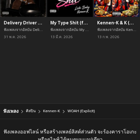
Delivery Driver (Explicit)
My Type Shit (feat. Kennen-K) [Explicit]
Kennen-K & K (Explicit)
ฟังเพลงจากอัลบัม Delivery Driver (Explicit) เพลงใหม่จาก Kennen-K อัพเดทเพลงใหม่ล่าสุดก่อนใคร ตลอดปี 2021
ฟังเพลงจากอัลบัม My Type Shit (feat. Kennen-K) [Explicit] เพลงใหม่จาก Kennen-K อัพเดทเพลงใหม่ล่าสุดก่อนใคร ตลอดปี 2021
ฟังเพลงจากอัลบัม Kennen-K & K (Explicit) เพลงใหม่จาก Kennen-K อัพเดทเพลงใหม่ล่าสุดก่อนใคร ตลอดปี 2021
31 พ.ค. 2026
13 มี.ค. 2026
13 ก.พ. 2026
ฟังเพลง
ศิลปิน
Kennen-K
WOAH (Explicit)
ฟังเพลงออฟไลน์ หรือสร้างเพลย์ลิสต์ส่วนตัว จะร้องคาราโอเกะ