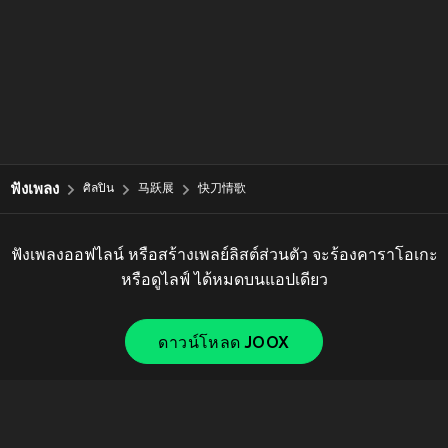
ฟังเพลง
ศิลปิน
马跃展
快刀情歌
ฟังเพลงออฟไลน์ หรือสร้างเพลย์ลิสต์ส่วนตัว จะร้องคาราโอเกะ
หรือดูไลฟ์ ได้หมดบนแอปเดียว
ดาวน์โหลด JOOX
Copyright © 2011-
2026
Tencent. All Rights Reserved