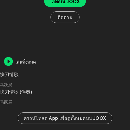
เปิดบน JOOX
ติดตาม
เล่นทั้งหมด
快刀情歌
马跃展
快刀情歌 (伴奏)
马跃展
ดาวน์โหลด App เพื่อดูทั้งหมดบน JOOX