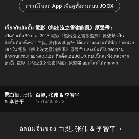
ดาวน์โหลด App เพื่อดูทั้งหมดบน JOOX
เกี่ยวกับอัลบั้ม 電影《熊出沒之雪嶺熊風》原聲帶 :
เปิดตัวเมื่อ 30 ม.ค. 2015 電影《熊出沒之雪嶺熊風》原聲帶 เป็น
อัลบั้มที่น่าทึ่งของ 白挺, 张伟 & 李智平 ได้แสดงผลงานที่ดีที่สุดของพวก
เขาใน 電影《熊出沒之雪嶺熊風》原聲帶 และเป็นที่โปรดปราน
สำหรับแฟนๆ อย่างแน่นอน ติดตั้งแอป JOOX ตอนนี้และฟังเพลงจาก
อัลบั้ม 電影《熊出沒之雪嶺熊風》原聲帶 ออนไลน์ได้ทุกเวลา
白挺, 张伟 & 李智平
โปรไฟล์ศิลปิน
อัลบัมอื่นของ 白挺, 张伟 & 李智平