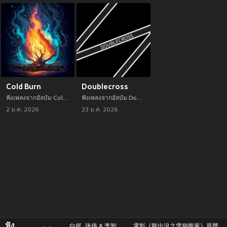
Cold Burn
Doublecross
ฟังเพลงจากอัลบัม Cold Burn เพลงใหม่จาก 白挺, 张伟 & 李智平 อัพเดทเพลงใหม่ล่าสุดก่อนใคร ตลอดปี 2021
ฟังเพลงจากอัลบัม Doublecross เพลงใหม่จาก 白挺, 张伟 & 李智平 อัพเดทเพลงใหม่ล่าสุดก่อนใคร ตลอดปี 2021
2 ม.ค. 2026
23 ม.ค. 2026
ฟัง
白挺, 张伟 & 李智
電影《熊出沒之雪嶺熊風》原聲