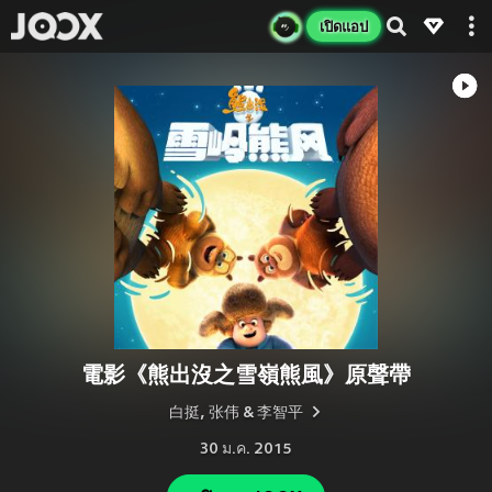
เปิดแอป
電影《熊出沒之雪嶺熊風》原聲帶
白挺, 张伟 & 李智平
30 ม.ค. 2015