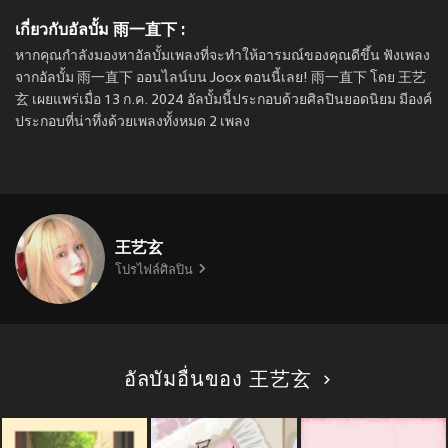
เกี่ยวกับอัลบั้ม 雨一直下 :
หากคุณกำลังมองหาอัลบั้มเพลงที่จะทำให้อารมณ์ของคุณดีขึ้น ฟังเพลง
จากอัลบั้ม 雨一直下 ออนไลน์บน Joox ตอนนี้เลย! 雨一直下 โดย 王艺
玄 เผยแพร่เมื่อ 13 ก.ค. 2024 อัลบั้มนี้ประกอบด้วยศิลปินยอดนิยม มีองค์
ประกอบที่น่าทึ่งด้วยเพลงทั้งหมด 2 เพลง
王艺玄
โปรไฟล์ศิลปิน
อัลบัมอื่นของ 王艺玄