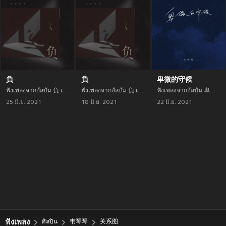
負
負
卑微的守候
ฟังเพลงจากอัลบัม 負 เพลงใหม่จาก 韦琴琴 อัพเดทเพลงใหม่ล่าสุดก่อนใคร ตลอดปี 2021
ฟังเพลงจากอัลบัม 負 เพลงใหม่จาก 韦琴琴 อัพเดทเพลงใหม่ล่าสุดก่อนใคร ตลอดปี 2021
ฟังเพลงจากอัลบัม 卑微的守候 เพลงใหม่จาก 韦琴琴 อัพเดทเพลงใหม่ล่าสุดก่อนใคร ตลอดปี 2021
25 มิ.ย. 2021
18 มิ.ย. 2021
22 มิ.ย. 2021
ฟังเพลง
ศิลปิน
韦琴琴
关系图