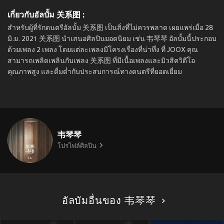
เกี่ยวกับอัลบั้ม 关系图 :
สำหรับผู้ที่รักดนตรีอัลบั้ม 关系图 เป็นสิ่งที่ไม่ควรพลาด เผยแพร่เมื่อ 28
มิ.ย. 2021 关系图 นำเสนอศิลปินยอดนิยม เช่น 韦琴琴 อัลบั้มนี้ประกอบ
ด้วยเพลง 2 เพลง โดยแต่ละเพลงมีโครงเรื่องที่น่าทึ่ง ที่ JOOX คุณ
สามารถเพลิดเพลินกับเพลง 关系图 ที่มีเนื้อเพลงและมิวสิควิดีโอ
คุณภาพสูง และดื่มด่ำกับประสบการณ์ทางดนตรีที่ยอดเยี่ยม
韦琴琴
โปรไฟล์ศิลปิน
อัลบัมอื่นของ 韦琴琴