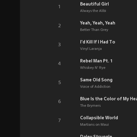
Beautiful Girl
1
Always the Alibi
Yeah, Yeah, Yeah
2
Better Than Grey
I'd Kill If I Had To
3
Vinyl Laranja
Rebel Man Pt. 1
4
Whiskey N' Rye
Same Old Song
5
Voice of Addiction
Blue Is the Color of My He
6
The Brymers
Collapsible World
7
Martians on Maui
Daley Struggle