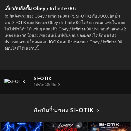
เกี่ยวกับอัลบั้ม Obey / Infinite 00 :
สัมผัสจังหวะของ Obey / Infinite 00 (Ft. SI-OTIK) กับ JOOX อัลบั้ม
จาก SI-OTIK และ Bench Obey / Infinite 00 ได้รับการเผยแพร่ใน
และ
ในไม่ช้าก็ทำให้แฟนๆ ตกตะลึง Obey / Infinite 00 ประกอบด้วยเพลง 2
เพลง และวิดีโอของเพลงนั้นเป็นที่ชื่นชอบของผู้คลั่งไคล้ดนตรีทั่ว
ประเทศ ดาวน์โหลดแอป JOOX และฟังเพลงของ Obey / Infinite 00
ออนไลน์ได้เลยวันนี้
SI-OTIK
โปรไฟล์ศิลปิน
อัลบัมอื่นของ SI-OTIK