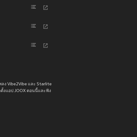
3 เพลง Vibe2Vibe และ Starlite
ดตั้งแอป JOOX ตอนนี้และฟัง