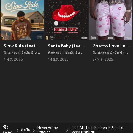
Slow Ride (feat. K!D) [Explicit]
Santa Baby (feat. Pee Supreme) [Explicit]
Ghetto Love Letter (Explicit)
ฟังเพลงจากอัลบัม Slow Ride (feat. K!D) [Explicit] เพลงใหม่จาก NeverHome Studios อัพเดทเพลงใหม่ล่าสุดก่อนใคร ตลอดปี 2021
ฟังเพลงจากอัลบัม Santa Baby (feat. Pee Supreme) [Explicit] เพลงใหม่จาก NeverHome Studios อัพเดทเพลงใหม่ล่าสุดก่อนใคร ตลอดปี 2021
ฟังเพลงจากอัลบัม Ghetto Love Letter (Explicit) เพลงใหม่จาก NeverHome Studios อัพเดทเพลงใหม่ล่าสุดก่อนใคร ตลอดปี 2021
1 พ.ค. 2026
14 ธ.ค. 2025
27 พ.ย. 2025
ฟัง
NeverHome
Let It All (feat. Kennen-K & Loski
ศิลปิน
เพลง
Studios
Baby) [Explicit]