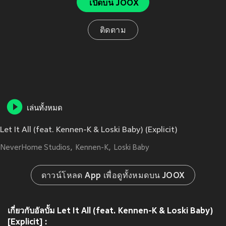
เปิดบน JOOX
ติดตาม
เล่นทั้งหมด
Let It All (feat. Kennen-K & Loski Baby) (Explicit)
NeverHome Studios
Kennen-K
Loski Baby
ดาวน์โหลด App เพื่อดูทั้งหมดบน JOOX
เกี่ยวกับอัลบั้ม Let It All (feat. Kennen-K & Loski Baby)
[Explicit] :