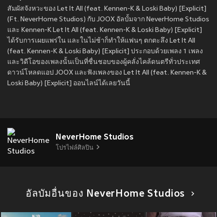
สัมผัสจังหวะของ Let It All (feat. Kennen-K & Loski Baby) [Explicit]
(Ft. NeverHome Studios) กับ JOOX อัลบั้มจาก NeverHome Studios
และ Kennen-K Let It All (feat. Kennen-K & Loski Baby) [Explicit]
ได้รับการเผยแพร่ใน
และในไม่ช้าก็ทำให้แฟนๆ ตกตะลึง Let It All
(feat. Kennen-K & Loski Baby) [Explicit] ประกอบด้วยเพลง 1 เพลง
และวิดีโอของเพลงนั้นเป็นที่ชื่นชอบของผู้คลั่งไคล้ดนตรีทั่วประเทศ
ดาวน์โหลดแอป JOOX และฟังเพลงของ Let It All (feat. Kennen-K &
Loski Baby) [Explicit] ออนไลน์ได้เลยวันนี้
NeverHome Studios
โปรไฟล์ศิลปิน
อัลบัมอื่นของ NeverHome Studios