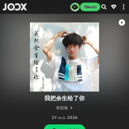
เปิดแอป
我把余生给了你
李雨寿
27 เม.ย. 2026