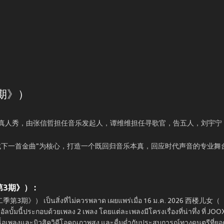
期》）
真人秀，由张信哲担任音乐发起人，谭维维担任寻歌官，告五人，刘宇宁
。
找下一首金曲"为核心，打造一个既回归音乐本真，回应时代声音的专业舞
季第3期》） :
歌第二季第3期》） เป็นสิ่งที่ไม่ควรพลาด เผยแพร่เมื่อ 16 ม.ค. 202
มนี้ประกอบด้วยเพลง 2 เพลง โดยแต่ละเพลงมีโครงเรื่องที่น่าทึ่ง ที่ JO
ะมิวสิควิดีโอคุณภาพสูง และดื่มด่ำกับประสบการณ์ทางดนตรีที่ยอดเ