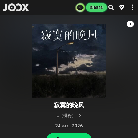
เปิดแอป
寂寞的晚风
L（桃籽）
24 เม.ย. 2026