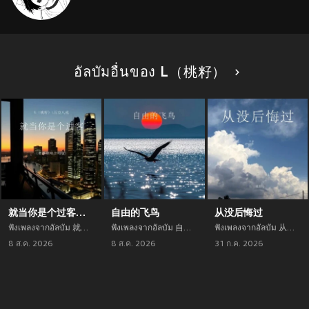
อัลบัมอื่นของ L（桃籽）
就当你是个过客（微醺烟嗓合唱版）
自由的飞鸟
从没后悔过
ฟังเพลงจากอัลบัม 就当你是个过客（微醺烟嗓合唱版） เพลงใหม่จาก L（桃籽） อัพเดทเพลงใหม่ล่าสุดก่อนใคร ตลอดปี 2021
ฟังเพลงจากอัลบัม 自由的飞鸟 เพลงใหม่จาก L（桃籽） อัพเดทเพลงใหม่ล่าสุดก่อนใคร ตลอดปี 2021
ฟังเพลงจากอัลบัม 从没后悔过 เพลงใหม่จาก L（桃籽） อัพเดทเพลงใหม่ล่าสุดก่อนใคร ตลอดปี 2021
8 ส.ค. 2026
8 ส.ค. 2026
31 ก.ค. 2026