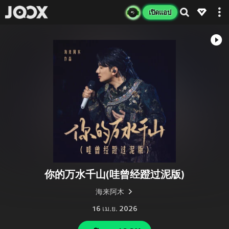
เปิดแอป
你的万水千山(哇曾经蹬过泥版)
海来阿木
16 เม.ย. 2026