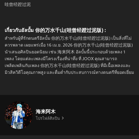
哇曾经蹬过泥
เกี่ยวกับอัลบั้ม 你的万水千山(哇曾经蹬过泥版) :
สำหรับผู้ที่รักดนตรีอัลบั้ม 你的万水千山(哇曾经蹬过泥版) เป็นสิ่งที่ไม่
ควรพลาด เผยแพร่เมื่อ 16 เม.ย. 2026 你的万水千山(哇曾经蹬过泥版)
นำเสนอศิลปินยอดนิยม เช่น 海来阿木 อัลบั้มนี้ประกอบด้วยเพลง 1
เพลง โดยแต่ละเพลงมีโครงเรื่องที่น่าทึ่ง ที่ JOOX คุณสามารถ
เพลิดเพลินกับเพลง 你的万水千山(哇曾经蹬过泥版) ที่มีเนื้อเพลงและ
มิวสิควิดีโอคุณภาพสูง และดื่มด่ำกับประสบการณ์ทางดนตรีที่ยอดเยี่ยม
海来阿木
โปรไฟล์ศิลปิน