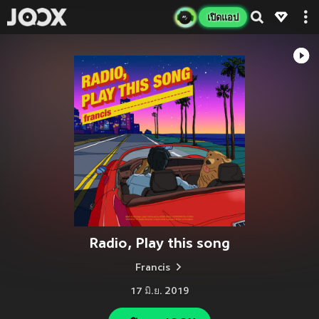
เปิดแอป
Radio, Play this song
Francis
17 มิ.ย. 2019