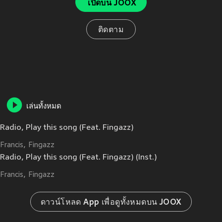
เปิดบน JOOX
ติดตาม
เล่นทั้งหมด
Radio, Play this song (Feat. Fingazz)
Francis
Fingazz
Radio, Play this song (Feat. Fingazz) (Inst.)
Francis
Fingazz
ดาวน์โหลด App เพื่อดูทั้งหมดบน JOOX