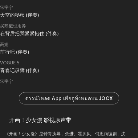
宋宇宁
天空的秘密 (伴奏)
买辣椒也用券
在背后把我紧紧抱住 (伴奏)
高姗
前行吧 (伴奏)
VOGUE 5
青春记录簿 (伴奏)
宋宇宁
ดาวน์โหลด App เพื่อดูทั้งหมดบน JOOX
开画！少女漫 影视原声带
《开画！少女漫》是钟青执导，余进、霍贝贝、何思雨编剧，沈