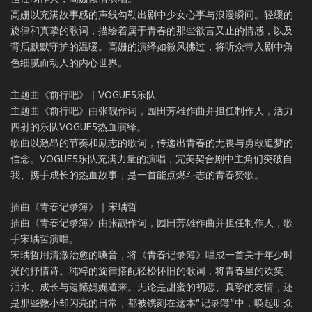
高姗以充满故事感的声线勾勒出剧中少女心事与浪漫瞬间。轻缓的
旋律和真挚的歌词，描绘着属于青春的那些欲言又止的情感，以及
背后默默守护的温暖。高姗的演绎如微风拂过，将听众带入剧中角
色细腻而动人的内心世界。
主题曲《前行吧》｜VOGUE5乐队
主题曲《前行吧》由张靓作词，园田芳雄作曲并担任制作人，活力
四射的乐队VOGUE5热血演绎。
歌曲以激昂的节奏和励志的歌词，传递出青春的无畏与勇敢追梦的
信念。VOGUE5乐队充满力量的演唱，完美契合剧中主角们突破自
我、携手成长的热血故事，是一首能点燃斗志的青春赞歌。
插曲《青春记录簿》｜宋瑀哲
插曲《青春记录簿》由张靓作词，园田芳雄作曲并担任制作人，歌
手宋瑀哲演唱。
宋瑀哲用清澈治愈的嗓音，将《青春记录簿》唱成一首关于年少时
光的抒情诗。纯粹的旋律搭配轻松怀旧的歌词，将青春里的欢笑、
泪水、成长与遗憾娓娓道来。无论是甜蜜的初恋、真挚的友情，还
是那些微小却闪亮的日常，都被镌刻在这本“记录簿”中，唤起听众