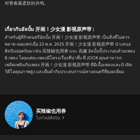
对青春最柔软的共鸣。
เกี่ยวกับอัลบั้ม 开画！少女漫 影视原声带 :
สำหรับผู้ที่รักดนตรีอัลบั้ม 开画！少女漫 影视原声带 เป็นสิ่งที่ไม่ควร
พลาด เผยแพร่เมื่อ 22 พ.ค. 2025 开画！少女漫 影视原声带 นำเสนอ
ศิลปินยอดนิยม เช่น 买辣椒也用券 และ 高姗 อัลบั้มนี้ประกอบด้วยเพลง
8 เพลง โดยแต่ละเพลงมีโครงเรื่องที่น่าทึ่ง ที่ JOOX คุณสามารถ
เพลิดเพลินกับเพลง 开画！少女漫 影视原声带 ที่มีเนื้อเพลงและมิวสิค
วิดีโอคุณภาพสูง และดื่มด่ำกับประสบการณ์ทางดนตรีที่ยอดเยี่ยม
买辣椒也用券
โปรไฟล์ศิลปิน