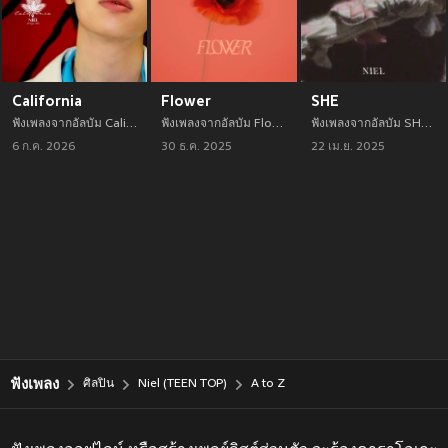
California
Flower
SHE
ฟังเพลงจากอัลบัม California เพลงใหม่จาก Niel (TEEN TOP) อัพเดทเพลงใหม่ล่าสุดก่อนใคร ตลอดปี 2021
ฟังเพลงจากอัลบัม Flower เพลงใหม่จาก Niel (TEEN TOP) อัพเดทเพลงใหม่ล่าสุดก่อนใคร ตลอดปี 2021
ฟังเพลงจากอัลบัม SHE เพลงใหม่จาก Niel (TEEN TOP) อัพเดทเพลงใหม่ล่าสุดก่อนใคร ตลอดปี 2021
6 ก.ค. 2026
30 ธ.ค. 2025
22 เม.ย. 2025
ฟังเพลง
ศิลปิน
Niel (TEEN TOP)
A to Z