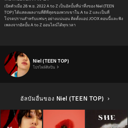
เปิดตัวเมื่อ 28 พ.ย. 2022 A to Z เป็นอัลบั้มที่น่าทึ่งของ Niel (TEEN
TOP) ได้แสดงผลงานที่ดีที่สุดของพวกเขาใน A to Z และเป็นที่
โปรดปรานสำหรับแฟนๆ อย่างแน่นอน ติดตั้งแอป JOOX ตอนนี้และฟัง
เพลงจากอัลบั้ม A to Z ออนไลน์ได้ทุกเวลา
Niel (TEEN TOP)
โปรไฟล์ศิลปิน
อัลบัมอื่นของ Niel (TEEN TOP)