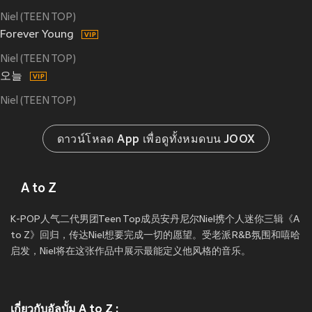
Niel (TEEN TOP)
Forever Young
Niel (TEEN TOP)
오늘
Niel (TEEN TOP)
ดาวน์โหลด App เพื่อดูทั้งหมดบน JOOX
A to Z
K-POP人气二代男团Teen Top成员安丹尼尔Niel携个人迷你三辑《A
to Z》回归，传达Niel想要完成一切的愿望。受老派R&B氛围和嘻哈
启发，Niel将在这张作品中展示最能定义他风格的音乐。
เกี่ยวกับอัลบั้ม A to Z :