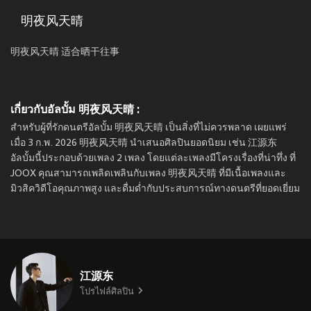
明夜风天晴
明夜风天晴 适合晒干往事
เกี่ยวกับอัลบั้ม 明夜风天晴 :
สำหรับผู้ที่รักดนตรีอัลบั้ม 明夜风天晴 เป็นสิ่งที่ไม่ควรพลาด เผยแพร่
เมื่อ 3 ก.พ. 2026 明夜风天晴 นำเสนอศิลปินยอดนิยม เช่น 江源东
อัลบั้มนี้ประกอบด้วยเพลง 2 เพลง โดยแต่ละเพลงมีโครงเรื่องที่น่าทึ่ง ที่
JOOX คุณสามารถเพลิดเพลินกับเพลง 明夜风天晴 ที่มีเนื้อเพลงและ
มิวสิควิดีโอคุณภาพสูง และดื่มด่ำกับประสบการณ์ทางดนตรีที่ยอดเยี่ยม
江源东
โปรไฟล์ศิลปิน