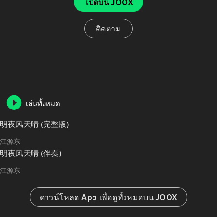
เปิดบน JOOX
ติดตาม
เล่นทั้งหมด
明夜风天晴 (完整版)
江源东
明夜风天晴 (伴奏)
江源东
ดาวน์โหลด App เพื่อดูทั้งหมดบน JOOX