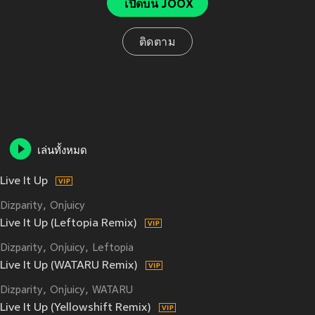
เปิดบน JOOX
ติดตาม
เล่นทั้งหมด
Live It Up
Dizparity
Onjuicy
Live It Up (Leftopia Remix)
Dizparity
Onjuicy
Leftopia
Live It Up (WATARU Remix)
Dizparity
Onjuicy
WATARU
Live It Up (Yellowshift Remix)