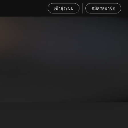
เข้าสู่ระบบ
สมัครสมาชิก