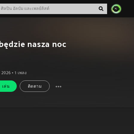
będzie nasza noc
. 2026
•
1
เพลง
เล่น
ติดตาม