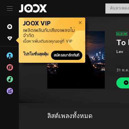
JOOX VIP
เพลิดเพลินกับเสียงเพลงไม่
จำกัด
To 
เนื้อหาเพิ่มเติมรอคุณอยู่ที่ VIP
Lev
โปรโมชั่นสุดคุ้ม
สมัครสมาชิกทันที
31 พ.ค
ลิสต์เพลงทั้งหมด