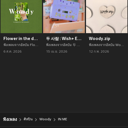
Flower in the desert
두 사람 : Wish+ Ep. 03
Woody.zip
ฟังเพลงจากอัลบัม Flower in the desert เพลงใหม่จาก Woody อัพเดทเพลงใหม่ล่าสุดก่อนใคร ตลอดปี 2021
ฟังเพลงจากอัลบัม 두 사람 : Wish+ Ep. 03 เพลงใหม่จาก Woody อัพเดทเพลงใหม่ล่าสุดก่อนใคร ตลอดปี 2021
ฟังเพลงจากอัลบัม Woody.zip เพลงใหม่จาก Woody อัพเดทเพลงใหม่ล่าสุดก่อนใคร ตลอดปี 2021
6 ส.ค. 2026
15 เม.ย. 2026
12 ก.พ. 2026
ฟังเพลง
ศิลปิน
Woody
IN ME