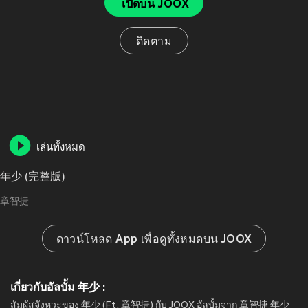
เปิดบน JOOX
ติดตาม
เล่นทั้งหมด
年少 (完整版)
章智捷
ดาวน์โหลด App เพื่อดูทั้งหมดบน JOOX
เกี่ยวกับอัลบั้ม 年少 :
สัมผัสจังหวะของ 年少 (Ft. 章智捷) กับ JOOX อัลบั้มจาก 章智捷 年少