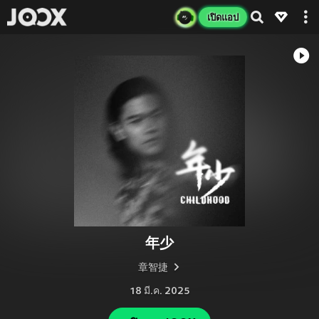
เปิดแอป
年少
章智捷
18 มี.ค. 2025