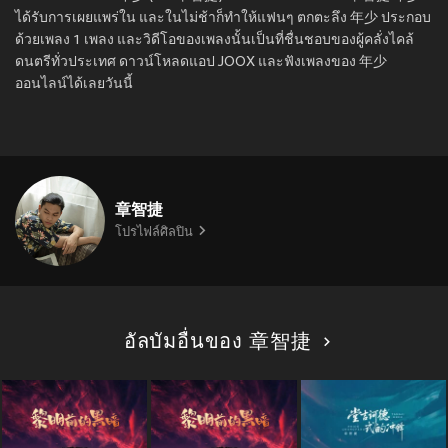
ได้รับการเผยแพร่ใน
และในไม่ช้าก็ทำให้แฟนๆ ตกตะลึง 年少 ประกอบ
ด้วยเพลง 1 เพลง และวิดีโอของเพลงนั้นเป็นที่ชื่นชอบของผู้คลั่งไคล้
ดนตรีทั่วประเทศ ดาวน์โหลดแอป JOOX และฟังเพลงของ 年少
ออนไลน์ได้เลยวันนี้
章智捷
โปรไฟล์ศิลปิน
อัลบัมอื่นของ 章智捷